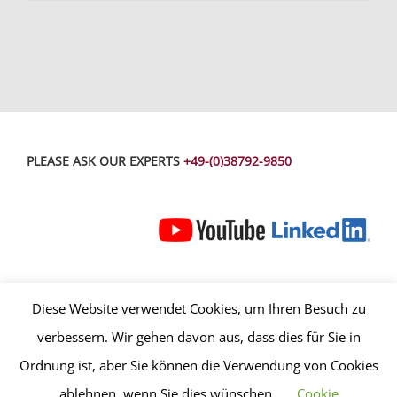
PLEASE ASK OUR EXPERTS
+49-(0)38792-9850
Diese Website verwendet Cookies, um Ihren Besuch zu
AGB
-
Impressum
-
Datenschutz
-
Kontakt
verbessern. Wir gehen davon aus, dass dies für Sie in
© Copyright 2023 – Alle Inhalte, insbesondere Texte, Fotografien und
Ordnung ist, aber Sie können die Verwendung von Cookies
Grafiken sind urheberrechtlich geschützt. Alle Rechte, einschließlich
ablehnen, wenn Sie dies wünschen.
Cookie